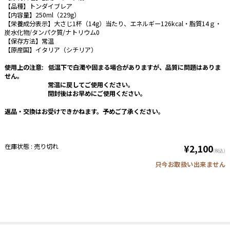
【品種】トンダイブレア
【内容量】250ml（229g）
【栄養成分表示】大さじ1杯（14g）当たり、エネルギー126kcal・脂質14ｇ・
炭水化物/タンパク質/ナトリウム0
【保存方法】常温
【原産国】イタリア（シチリア）
使用上の注意: 低温下で白濁や固まる場合がありますが、品質に問題はありま
せん。
常温に戻してご使用ください。
開封後はお早めにご使用ください。
返品・交換はお受けできかねます。予めご了承ください。
在庫状態 : 売り切れ
¥2,100
(税込)
只今お取扱い出来ません